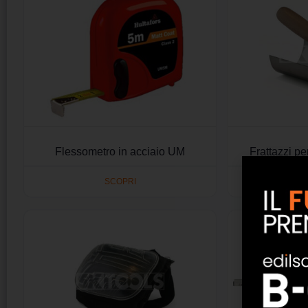
Flessometro in acciaio UM
Frattazzi p
SCOPRI