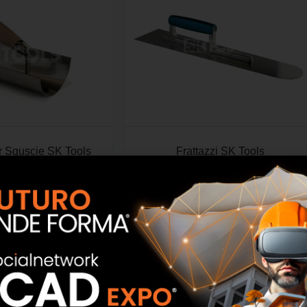
er Sguscie SK Tools
Frattazzi SK Tools
SCOPRI
SCOPRI