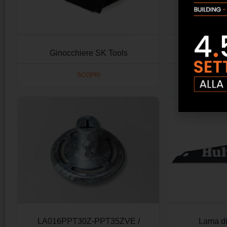
Ginocchiere SK Tools
Guida in al
SCOPRI
LA016PPT30Z-PPT35ZVE /
Lama di