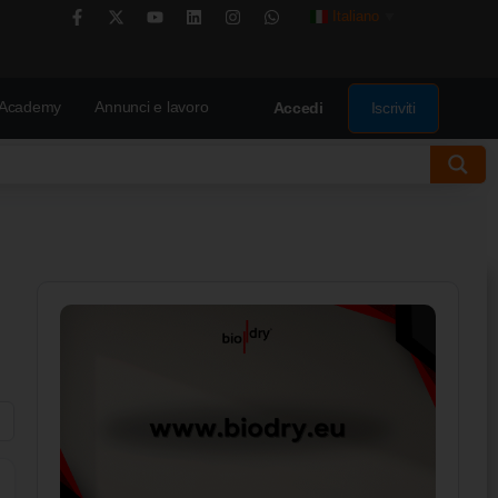
Italiano
▼
Academy
Annunci e lavoro
Iscriviti
Accedi