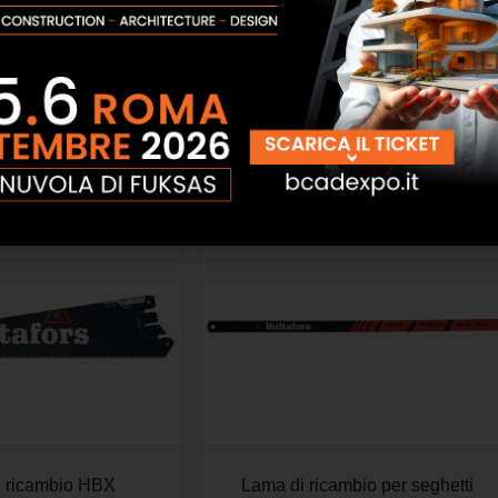
luminio per Libella
Inclinometro APK
SCOPRI
SCOPRI
 ricambio HBX
Lama di ricambio per seghetti