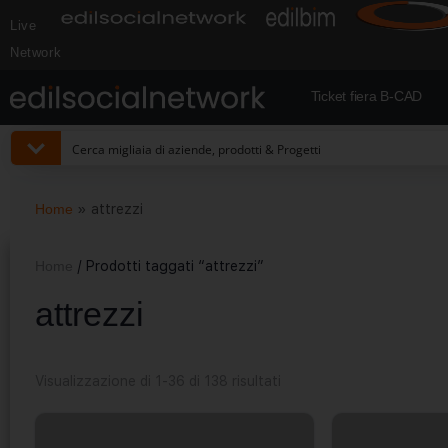
Live
Network
Ticket fiera B-CAD
Home
»
attrezzi
Home
/ Prodotti taggati “attrezzi”
attrezzi
Visualizzazione di 1-36 di 138 risultati