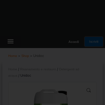
Iscriviti
Accedi
Home
»
Shop
»
Unidoc
Home
/
Risanamento e restauro
/
Detergenti ad
acqua
/ Unidoc