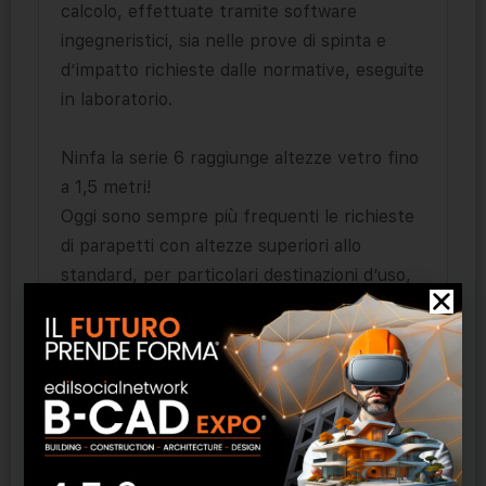
calcolo, effettuate tramite software
ingegneristici, sia nelle prove di spinta e
d’impatto richieste dalle normative, eseguite
in laboratorio.
Ninfa la serie 6 raggiunge altezze vetro fino
a 1,5 metri!
Oggi sono sempre più frequenti le richieste
di parapetti con altezze superiori allo
standard, per particolari destinazioni d’uso,
per maggiore protezione, comfort o gusto
estetico.
L’altezza minima del parapetto varia da 1 m a
1,1 m, a seconda del piano regolatore del
Comune. Tuttavia, poiché vengono richieste
altezze sempre maggiori, Faraone ha