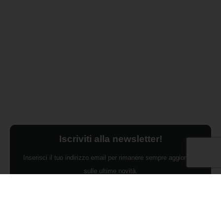
Iscriviti alla newsletter!
Inserisci il tuo indirizzo email per rimanere sempre aggiornato
sulle ultime novità.
Dichiaro di aver preso visione dell'Informativa Privacy e
ACCONSENTO al trattamento dei miei dati personali per finalità di