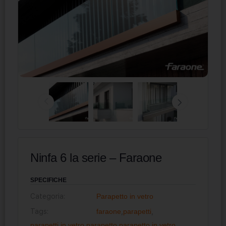
Ninfa 6 la serie – Faraone
SPECIFICHE
Categoria:
Parapetto in vetro
Tags:
faraone
,
parapetti
,
parapetti in vetro
,
parapetto
,
parapetto in vetro
,