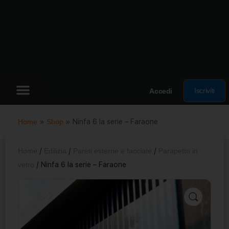
Iscriviti
Accedi
Home
»
Shop
»
Ninfa 6 la serie – Faraone
Home
/
Edilizia
/
Pareti esterne e facciate
/
Parapetto in
vetro
/ Ninfa 6 la serie – Faraone