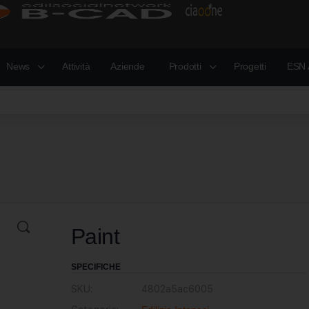
News
Attività
Aziende
Prodotti
Progetti
ESN 
Paint
SPECIFICHE
SKU:
4802a5ac6005