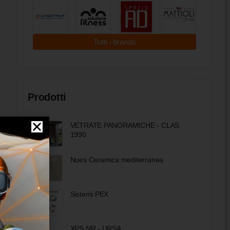
Tutti i brands
Prodotti
VETRATE PANORAMICHE - CLAS
1990
Nues Ceramica mediterranea
Sistemi PEX
XPS NR - URSA