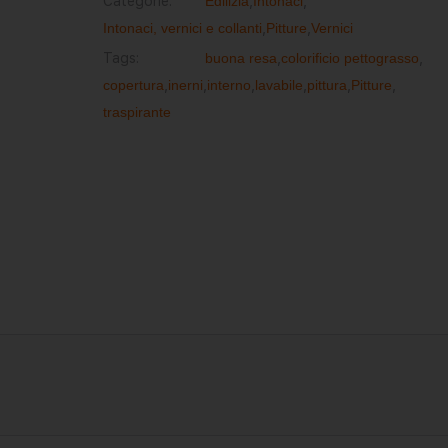
Categorie:
Edilizia
,
Intonaci
,
Intonaci, vernici e collanti
,
Pitture
,
Vernici
Tags:
buona resa
,
colorificio pettograsso
,
copertura
,
inerni
,
interno
,
lavabile
,
pittura
,
Pitture
,
traspirante