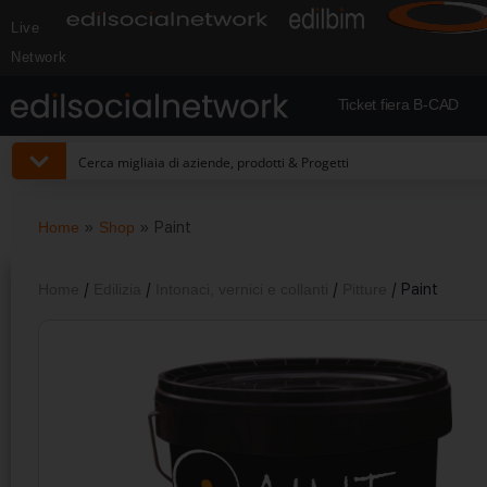
Live
Network
Ticket fiera B-CAD
Home
»
Shop
»
Paint
Home
/
Edilizia
/
Intonaci, vernici e collanti
/
Pitture
/ Paint