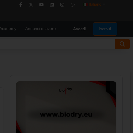
Italiano
▼
Academy
Annunci e lavoro
Iscriviti
Accedi