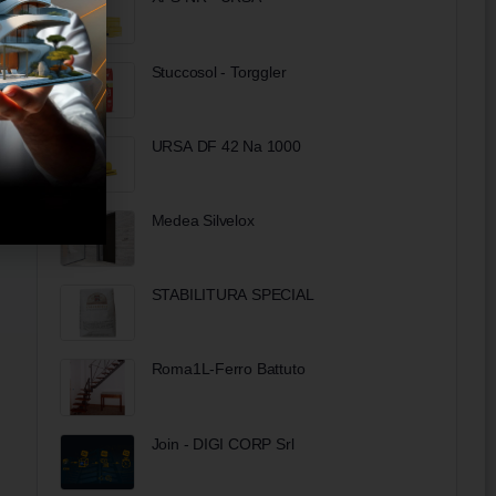
Stuccosol - Torggler
URSA DF 42 Na 1000
Medea Silvelox
STABILITURA SPECIAL
Roma1L-Ferro Battuto
Join - DIGI CORP Srl