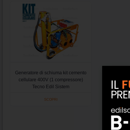
Generatore di schiuma kit cemento
cellulare 400V (1 compressore)
Tecno Edil Sistem
SCOPRI