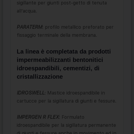
sigillante per giunti post-getto di tenuta
all’acqua.
PARATERM
: profilo metallico preforato per
fissaggio terminale della membrana.
La linea è completata da prodotti
impermeabilizzanti bentonitici
idroespandibili, cementizi, di
cristallizzazione
IDROSWELL
: Mastice idroespandibile in
cartucce per la sigillatura di giunti e fessure.
IMPERGEN R FLEX
: Formulato
idroespandibile per la sigillatura permanente
di giunti e fessure anche in movimento ed in