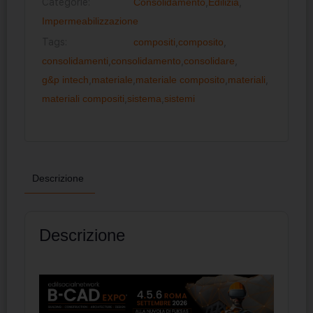
Categorie:
Consolidamento
,
Edilizia
,
Impermeabilizzazione
Tags:
compositi
,
composito
,
consolidamenti
,
consolidamento
,
consolidare
,
g&p intech
,
materiale
,
materiale composito
,
materiali
,
materiali compositi
,
sistema
,
sistemi
Descrizione
Descrizione