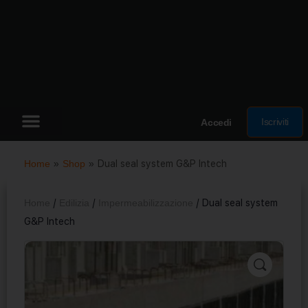
Iscriviti
Accedi
Home
»
Shop
»
Dual seal system G&P Intech
Home
/
Edilizia
/
Impermeabilizzazione
/ Dual seal system
G&P Intech