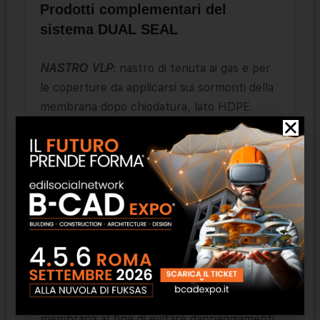
Prodotti complementari del
sistema DUAL SEAL
NASTRO VLP
: nastro di tenuta ai gas e per
le coperture da applicarsi sui sormonti della
membrana dopo chiodatura, lato HDPE.
PARAMASTIC
: mastice bentonitico per
rasare irregolarità del calcestruzzo, sigillare
perforazioni ed elementi di tenuta.
PARAGRANULAR
: bentonite sodica naturale
originale americana in granuli per sigillare
gusce, riempire vuoti ed irregolarità.
TAPE
: da applicarsi sui sormonti della
membrana al fine di evitare danneggiamenti