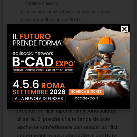
modello classico
comando a destra (vista frontale esterna);
armatura di colore ral 9010;
cucitura SunStop (TENARA o SALDATO a
richiesta senza maggiorazione)
disegno del volant 02 (h 25 cm)
montaggio universale
Le tende verranno consegnate assemblate
fino a 7 m di larghezza.
Per dimensioni superiori i profili saranno
divisi in due e il telo a parte.
I tessuti acrilici impermeabili sono saldati
di serie. Si precisa che le tende da sole
anche se confezionate con tessuti acrilici
impermeabili o pvc sono state progettate