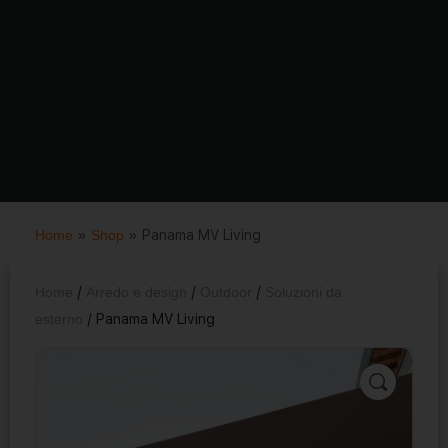
Home
»
Shop
»
Panama MV Living
Home
/
Arredo e design
/
Outdoor
/
Soluzioni da
esterno
/ Panama MV Living