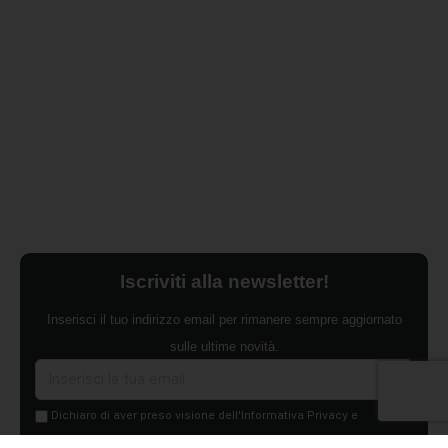
Iscriviti alla newsletter!
Inserisci il tuo indirizzo email per rimanere sempre aggiornato
sulle ultime novità.
Dichiaro di aver preso visione dell'Informativa Privacy e
ACCONSENTO al trattamento dei miei dati personali per finalità di