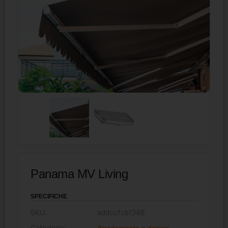
Panama MV Living
SPECIFICHE
SKU:
addccfcbf348
Categorie:
Arredamento e design
,