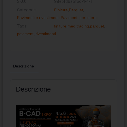
SKU:
98ebfd6a5fbc-1-1-1
Categorie:
Finiture
,
Parquet
,
Pavimenti e rivestimenti
,
Pavimenti per interni
Tags:
finiture
,
meg trading
,
parquet
,
pavimenti
,
rivestimenti
Descrizione
Descrizione