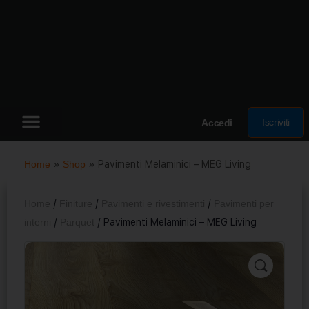
Iscriviti
Accedi
Home
»
Shop
»
Pavimenti Melaminici – MEG Living
Home
/
Finiture
/
Pavimenti e rivestimenti
/
Pavimenti per
interni
/
Parquet
/ Pavimenti Melaminici – MEG Living