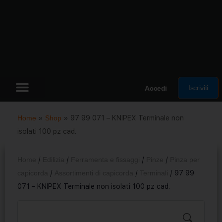
Iscriviti
Accedi
Home
»
Shop
»
97 99 071 – KNIPEX Terminale non
isolati 100 pz cad.
Home
/
Edilizia
/
Ferramenta e fissaggi
/
Pinze
/
Pinza per
capicorda
/
Assortimenti di capicorda
/
Terminali
/ 97 99
071 – KNIPEX Terminale non isolati 100 pz cad.