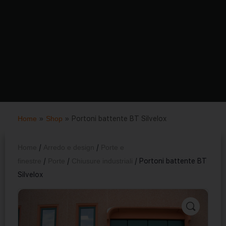
Home
»
Shop
»
Portoni battente BT Silvelox
Home
/
Arredo e design
/
Porte e
finestre
/
Porte
/
Chiusure industriali
/ Portoni battente BT
Silvelox