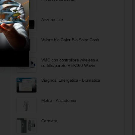
Airzone Lite
Valore bio Calor Bio Solar Cash
VMC con controllore wireless a
soffitto/parete REK160 Wavin
Diagnosi Energetica - Blumatica
Metro - Accademia
Cerniere