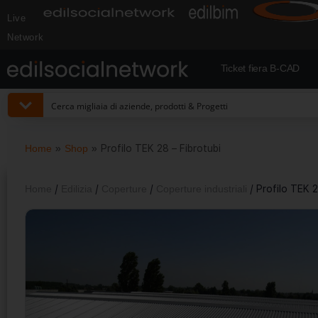
Live
Network
Ticket fiera B-CAD
Home
»
Shop
»
Profilo TEK 28 – Fibrotubi
Home
/
Edilizia
/
Coperture
/
Coperture industriali
/ Profilo TEK 2