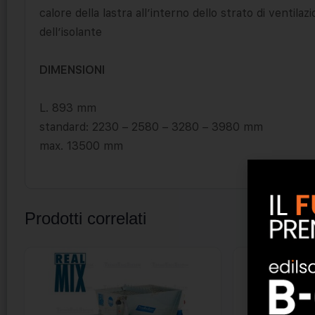
calore della lastra all’interno dello strato di venti
dell’isolante
DIMENSIONI
L. 893 mm
standard: 2230 – 2580 – 3280 – 3980 mm
max. 13500 mm
Prodotti correlati