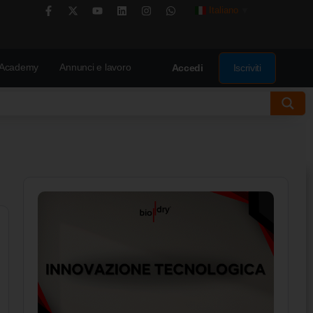
Italiano
▼
Academy
Annunci e lavoro
Iscriviti
Accedi