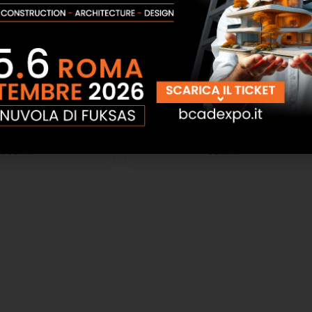
 crunchy 230V Tecno
Macchina per massetti mac 90
il Sistem
evolution 400V Tecno Edil Sistem
SCOPRI
SCOPRI