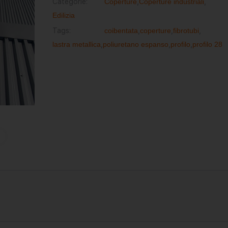
Categorie:
Coperture
,
Coperture industriali
,
Edilizia
Tags:
coibentata
,
coperture
,
fibrotubi
,
lastra metallica
,
poliuretano espanso
,
profilo
,
profilo 28