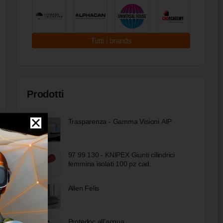
Tutti i brands
Prodotti
Trasparenza - Gamma Visioni AIP
97 99 130 - KNIPEX Giunti cilindrici
femmina isolati 100 pz cad.
Allen Felis
Protedoc all’acqua