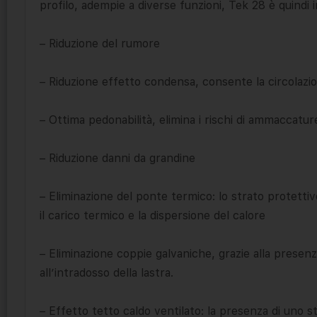
profilo, adempie a diverse funzioni, Tek 28 è quindi i
– Riduzione del rumore
– Riduzione effetto condensa, consente la circolazio
– Ottima pedonabilità, elimina i rischi di ammaccature
– Riduzione danni da grandine
– Eliminazione del ponte termico: lo strato protettiv
il carico termico e la dispersione del calore
– Eliminazione coppie galvaniche, grazie alla presen
all’intradosso della lastra.
– Effetto tetto caldo ventilato: la presenza di uno st