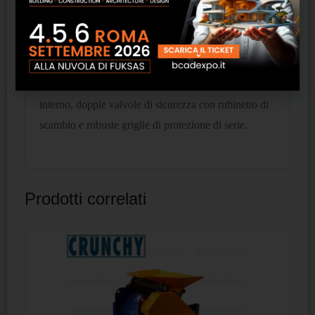
temperatura aria esterna nella stagione invernale, fino
a 48 °C nella stagione estiva e di produrre acqua
calda fino a 75°C.
La serie è dotata di valvola elettronica, leak detector
interno, doppie valvole di sicurezza con rubinetto di
scambio e robuste griglie di protezione di serie.
Prodotti correlati