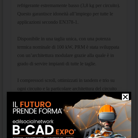
refrigerante estremamente basso (3,8 kg per circuito).
Questo garantisce idoneità all’impiego per tutte le
applicazioni secondo EN378-1.
Disponibile in una taglia unica, con una potenza
termica nominale di 100 kW, PRM è stata sviluppata
con un’architettura modulare grazie alla quale è in
grado di servire impianti di tutte le taglie.
I compressori scroll, ottimizzati in tandem e trio su
ogni circuito e la particolare architettura del circuito
frigorifero con scambiatore rigenerativo, permettono
di ottenere un’elevata efficienza stagionale.
Gli elevati limiti operativi permettono un
funzionamento a pieno carico fino a -20°C di