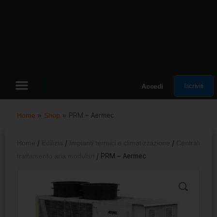
Iscriviti
Accedi
Home
»
Shop
»
PRM – Aermec
Home
/
Edilizia
/
Impianti termici e climatizzazione
/
Centrali
trattamento aria modulari
/ PRM – Aermec