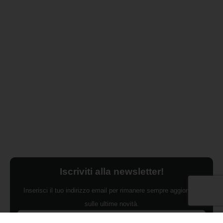
Iscriviti alla newsletter!
Inserisci il tuo indirizzo email per rimanere sempre aggiornato
sulle ultime novità.