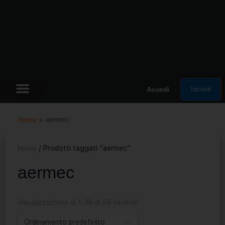
Iscriviti
Accedi
Home
»
aermec
Home
/ Prodotti taggati “aermec”
aermec
Visualizzazione di 1-36 di 56 risultati