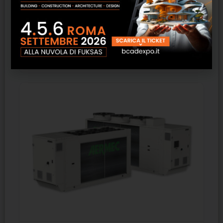
NPG – Aermec
SCOPRI