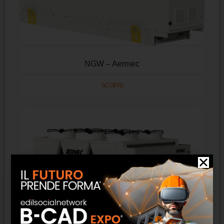
NGW – Aermec
SCOPRI