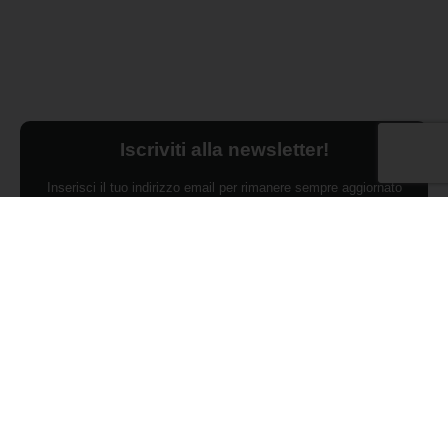
Iscriviti alla newsletter!
Inserisci il tuo indirizzo email per rimanere sempre aggiornato
sulle ultime novità.
Dichiaro di aver preso visione dell'Informativa Privacy e
ACCONSENTO al trattamento dei miei dati personali per finalità di
marketing da parte di Edilsocialnetwork
(Per visionare la Privacy Policy
clicca qui).
Iscriviti