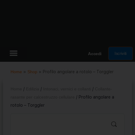
Iscriviti
Accedi
Home
»
Shop
»
Profilo angolare a rotolo – Torggler
Home
/
Edilizia
/
Intonaci, vernici e collanti
/
Collante-
rasante per calcestruzzo cellulare
/ Profilo angolare a
rotolo – Torggler