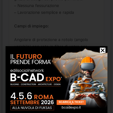
– Nessuna fessurazione
– Lavorazione semplice e rapida
Campi di impiego:
Angolare di protezione a rotolo (angolo
variabile) con rete in fibra di vetro per
sistemi di isolamento termico. Per spessore
di rasatura a 3 e 5 mm. I profili angolari
vengono impiegati nei sistemi di isolamento
termico come profili di intonacatura e come
armatura degli angoli e costituiscono una
copertura rapida e ottimale delle zone
d‘angolo/ degli spigoli.