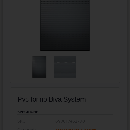
Pvc torino Biva System
SPECIFICHE
SKU:
693617e62770
Categorie:
Arredamento e design
,