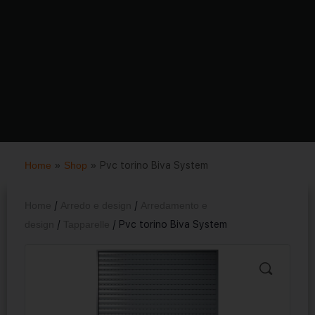
Home
»
Shop
»
Pvc torino Biva System
Home
/
Arredo e design
/
Arredamento e
design
/
Tapparelle
/ Pvc torino Biva System