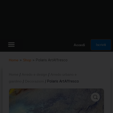
Iscriviti
Accedi
Home
»
Shop
»
Polaris ArtAffresco
Home
/
Arredo e design
/
Arredo urbano e
giardino
/
Decorazioni
/ Polaris ArtAffresco