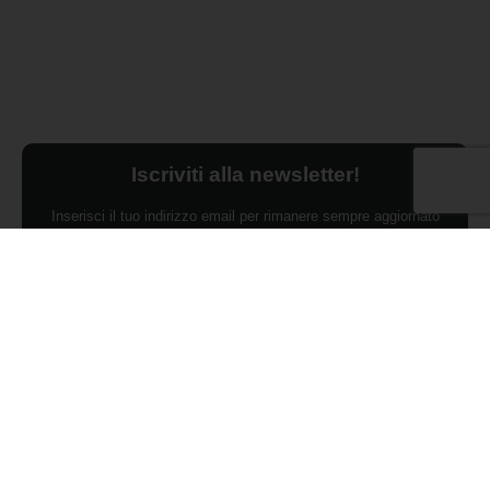
Iscriviti alla newsletter!
Inserisci il tuo indirizzo email per rimanere sempre aggiornato
sulle ultime novità.
Dichiaro di aver preso visione dell'Informativa Privacy e
ACCONSENTO al trattamento dei miei dati personali per finalità di
marketing da parte di Edilsocialnetwork
(Per visionare la Privacy Policy
clicca qui).
Iscriviti