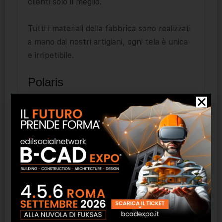
clienti solo il meglio.
Tutti i materiali della fabbrica sono realizzati
a mano dai nostri artigiani, ogni tela è unica
e irripetibile.
Polaris
La superficie ha un delicato rilievo ed è
composta da due strati: il primo emette un
nobile luccichio, il secondo è un
rivestimento opaco e leggero attraverso il
quale penetra una “luce satinata”. Spessore
1 mm. La dimensione massima della tela è di
3,20×8,0 metri. La base è in tela non
tessuta Copertura – intonaco decorativo.