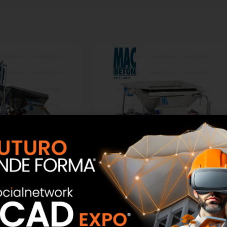
onaci e massetti mac
Macchina per intonaco tradizionale
on 400V Tecno Edil
mac beton 230V/400V Tecno Edil
Sistem
Sistem
SCOPRI
SCOPRI