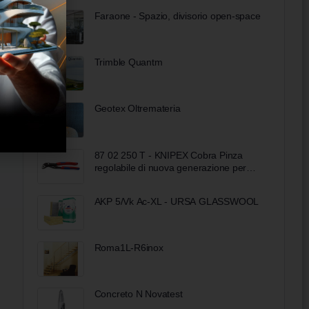
Faraone - Spazio, divisorio open-space
Trimble Quantm
Geotex Oltremateria
87 02 250 T - KNIPEX Cobra Pinza
regolabile di nuova generazione per
tubi e dadi
AKP 5/Vk Ac-XL - URSA GLASSWOOL
Roma1L-R6inox
Concreto N Novatest