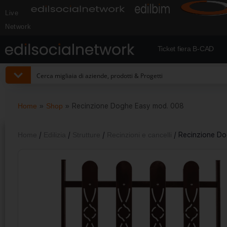
Live
Network
Ticket fiera B-CAD
Home
»
Shop
»
Recinzione Doghe Easy mod. 008
Home
/
Edilizia
/
Strutture
/
Recinzioni e cancelli
/ Recinzione D