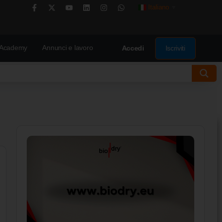
Italiano
▼
Academy
Annunci e lavoro
Iscriviti
Accedi