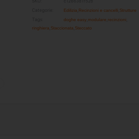
SKU:
c12863d1f52b
Categorie:
Edilizia
,
Recinzioni e cancelli
,
Strutture
Tags:
doghe easy
,
modulare
,
recinzioni
,
ringhiera
,
Staccionata
,
Steccato