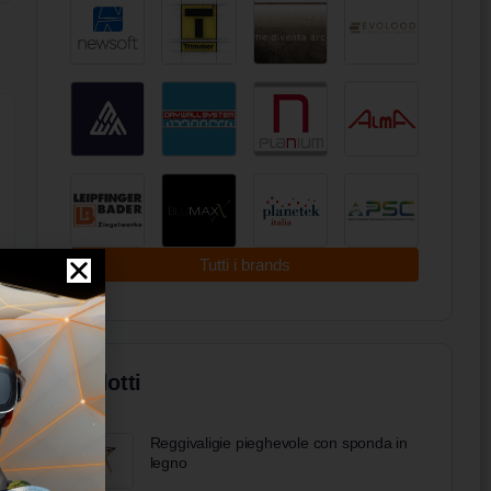
Tutti i brands
Prodotti
Reggivaligie pieghevole con sponda in
legno