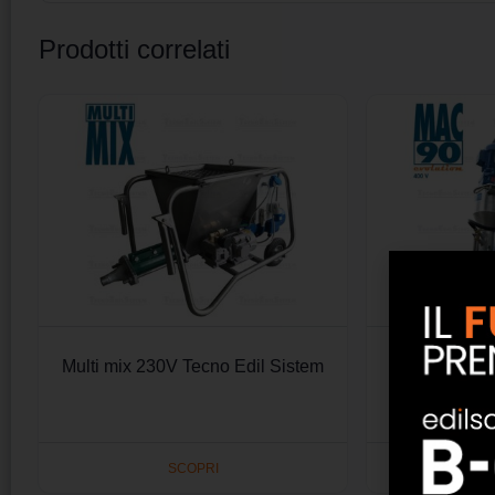
Prodotti correlati
Multi mix 230V Tecno Edil Sistem
Macchina int
90 evoluti
SCOPRI