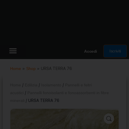
Iscriviti
Accedi
Home
»
Shop
»
URSA TERRA 76
Home
/
Edilizia
/
Isolamento
/
Pannelli e feltri
acustici
/
Pannelli fonoisolanti e fonoassorbenti in fibre
minerali
/ URSA TERRA 76