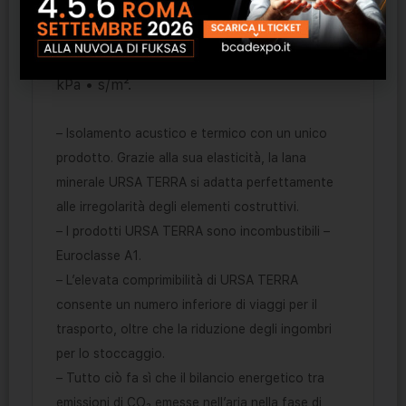
molto bassi grazie alla sua elasticità. Tutti i
prodotti della gamma URSA TERRA hanno
valori di resistività al flusso dell’aria > 5
kPa • s/m².
– Isolamento acustico e termico con un unico
prodotto. Grazie alla sua elasticità, la lana
minerale URSA TERRA si adatta perfettamente
alle irregolarità degli elementi costruttivi.
– I prodotti URSA TERRA sono incombustibili –
Euroclasse A1.
– L’elevata comprimibilità di URSA TERRA
consente un numero inferiore di viaggi per il
trasporto, oltre che la riduzione degli ingombri
per lo stoccaggio.
– Tutto ciò fa sì che il bilancio energetico tra
emissioni di CO₂ emesse nell’aria nella fase di