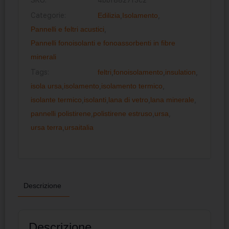
Categorie:
Edilizia
,
Isolamento
,
Pannelli e feltri acustici
,
Pannelli fonoisolanti e fonoassorbenti in fibre
minerali
Tags:
feltri
,
fonoisolamento
,
insulation
,
isola ursa
,
isolamento
,
isolamento termico
,
isolante termico
,
isolanti
,
lana di vetro
,
lana minerale
,
pannelli polistirene
,
polistirene estruso
,
ursa
,
ursa terra
,
ursaitalia
Descrizione
Descrizione