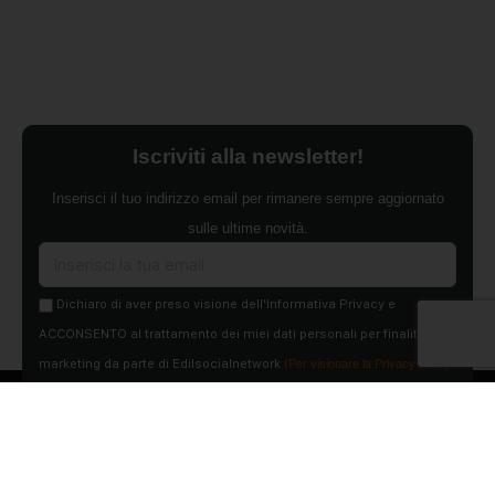
Iscriviti alla newsletter!
Inserisci il tuo indirizzo email per rimanere sempre aggiornato
sulle ultime novità.
Dichiaro di aver preso visione dell'Informativa Privacy e
ACCONSENTO al trattamento dei miei dati personali per finalità di
marketing da parte di Edilsocialnetwork
(Per visionare la Privacy Policy
clicca qui).
Iscriviti