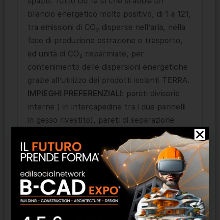
spazio. Tutto ciò fa sì che si abbia un
bilancio energetico molto positivo, di 1 a 121,
tra emissioni di CO₂ disperse nell’aria, nella
fase di produzione estrazione e trasporto,
ed unità di CO₂ risparmiate, per
contenimento delle dispersioni energetiche
grazie all’utilizzo dei prodotti isolanti TERRA.
IMPIEGHI PREFERENZIALI
: pareti divisorie
interne ( in intercapedine tra i due pannelli
in gesso rivestito), pareti di separazione
interne di unità abitative adiacenti
nell’edilizia residenziale, non residenziale,
alberghi, scuole e ospedali.
Vantaggi
URSA TERRA
ha valori di rigidità dinamica