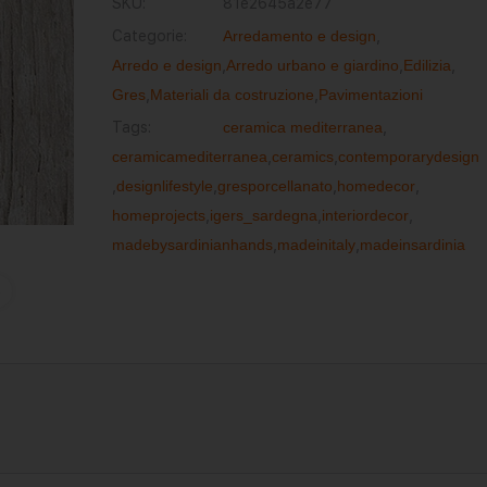
SKU:
81e2645a2e77
Categorie:
Arredamento e design
,
Arredo e design
,
Arredo urbano e giardino
,
Edilizia
,
Gres
,
Materiali da costruzione
,
Pavimentazioni
Tags:
ceramica mediterranea
,
ceramicamediterranea
,
ceramics
,
contemporarydesign
,
designlifestyle
,
gresporcellanato
,
homedecor
,
homeprojects
,
igers_sardegna
,
interiordecor
,
madebysardinianhands
,
madeinitaly
,
madeinsardinia