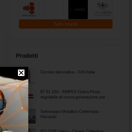
Tutti i brands
Prodotti
Cornice decorativa - FAS Italia
87 01 150 - KNIPEX Cobra Pinza
regolabile di nuova generazione per
tubi e dadi
Sottocoppo Metallico Coibentato -
Fibrotubi
ECLISSE Unico - Classic Collection