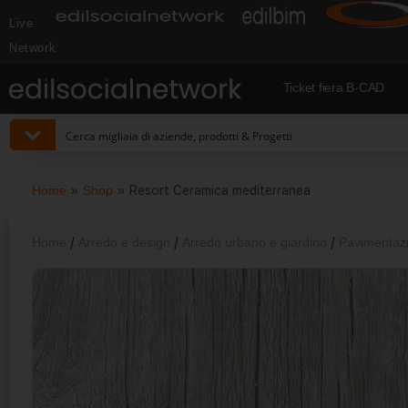
Live
Network
Ticket fiera B-CAD
Home
»
Shop
»
Resort Ceramica mediterranea
Home
/
Arredo e design
/
Arredo urbano e giardino
/
Pavimentazi