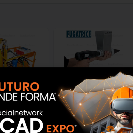
 schiuma kit cemento
Fugatrice Tecno Edil Sistem
00V (2 compressori)
 Edil Sistem
SCOPRI
SCOPRI