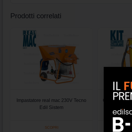
Prodotti correlati
Impastatore real mac 230V Tecno
Generatore di
Edil Sistem
cellulare 4
Tecno
SCOPRI