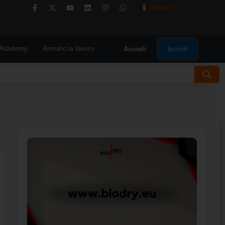
Italiano
▼
Academy
Annunci e lavoro
Iscriviti
Accedi