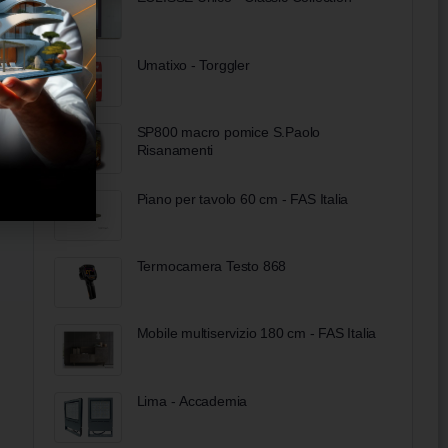
Umatixo - Torggler
SP800 macro pomice S.Paolo
Risanamenti
Piano per tavolo 60 cm - FAS Italia
Termocamera Testo 868
Mobile multiservizio 180 cm - FAS Italia
Lima - Accademia