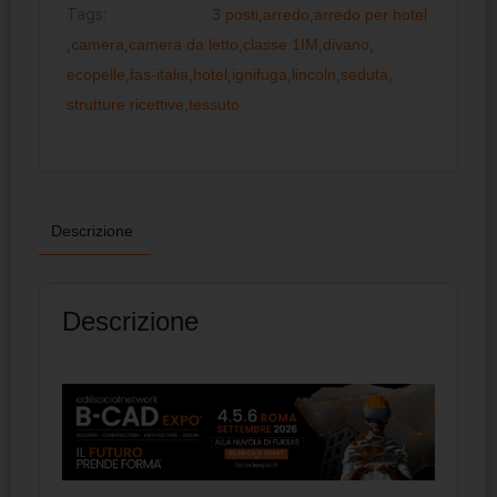
Tags:
3 posti
,
arredo
,
arredo per hotel
,
camera
,
camera da letto
,
classe 1IM
,
divano
,
ecopelle
,
fas-italia
,
hotel
,
ignifuga
,
lincoln
,
seduta
,
strutture ricettive
,
tessuto
Descrizione
Descrizione