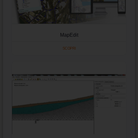
MapEdit
SCOPRI