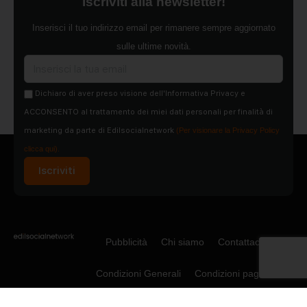
Iscriviti alla newsletter!
Inserisci il tuo indirizzo email per rimanere sempre aggiornato
sulle ultime novità.
Dichiaro di aver preso visione dell'Informativa Privacy e
ACCONSENTO al trattamento dei miei dati personali per finalità di
marketing da parte di Edilsocialnetwork
(Per visionare la Privacy Policy
clicca qui).
Iscriviti
Pubblicità
Chi siamo
Contattaci
Condizioni Generali
Condizioni pagine
Utilizzo del Social Network
Privacy Policy