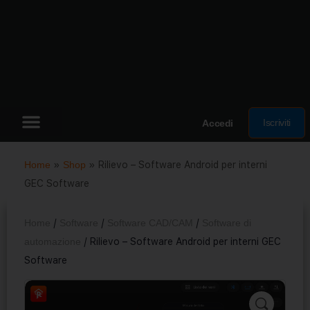
Iscriviti
Accedi
Home
»
Shop
»
Rilievo – Software Android per interni
GEC Software
Home
/
Software
/
Software CAD/CAM
/
Software di
automazione
/ Rilievo – Software Android per interni GEC
Software