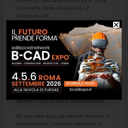
inserire un vano di forma libera o di forma
prestabilita, come un quadrato, un
rettangolo, ecc.
Dopo aver disegnato il vano, Rilievo ti
consentirà di inserire dei vincoli per
procedere alla risoluzione in modo corretto.
Oltre alle diagonali, se conosci l’ampiezza di
un angolo, potrai inserirlo facilmente
tramite i comandi dedicati.
Dopo aver risolto il vano, avrai la possibilità
di inserire porte, finestre o aperture
(generica) tramite una procedura guidata.
Se vuoi unire due o più vani per costruire la
tua planimetria, ti basterà specificare lo