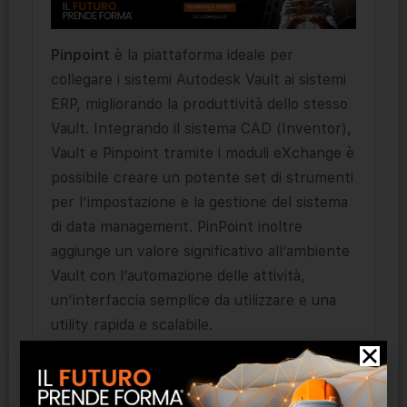
Pinpoint
è la piattaforma ideale per
collegare i sistemi Autodesk Vault ai sistemi
ERP, migliorando la produttività dello stesso
Vault. Integrando il sistema CAD (Inventor),
Vault e Pinpoint tramite i moduli eXchange è
possibile creare un potente set di strumenti
per l’impostazione e la gestione del sistema
di data management. PinPoint inoltre
aggiunge un valore significativo all’ambiente
Vault con l’automazione delle attività,
un’interfaccia semplice da utilizzare e una
utility rapida e scalabile.