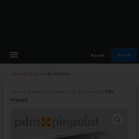
Iscriviti
Accedi
Home
»
Shop
»
Pdm Pinpoint
Home
/
Software
/
Software e bim
/
Gestionali
/ Pdm
Pinpoint