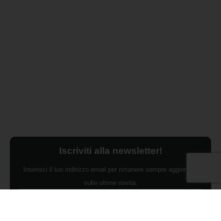
Iscriviti alla newsletter!
Inserisci il tuo indirizzo email per rimanere sempre aggiornato
sulle ultime novità.
Dichiaro di aver preso visione dell'Informativa Privacy e