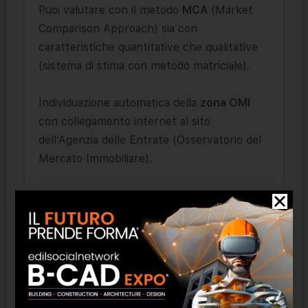
Puoi valutare con il metodo
MCA
(Market
Comparison Approach) sia con
caratteristiche quantitative che qualitative
(sistema di stima con metodo matriciale).
Individuazione automatica della
zona OMI
con collegamento internet al sito
dell’Agenzia delle Entrate (Osservatorio del
Mercato Immobiliare).
Determini il valore dei
Diritti Reali
Immobiliari
anche rapportandoli a diversi
periodi e stampi report di calcolo
professionali.
Calcoli il valore OMI con procedure
automatiche di
conversione tra le diverse
tipologie catasto-OMI
, in modo da