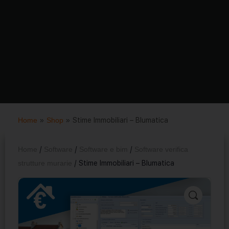
Home
»
Shop
»
Stime Immobiliari – Blumatica
Home
/
Software
/
Software e bim
/
Software verifica
strutture murarie
/ Stime Immobiliari – Blumatica