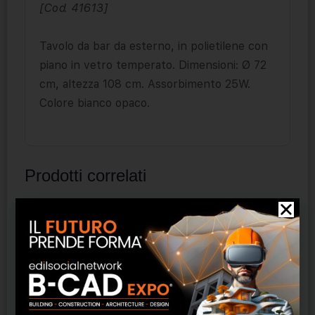
[Cod. 41613]
Tavolo da bar da esterno, in polietilene con
piano in vetro temperato. Dimensioni: Ø 72
cm, altezza 108 cm. Assorbimento 25W.
Colore bianco opaco.
Prodotti correlati