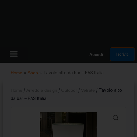
Iscriviti
Accedi
Home
»
Shop
»
Tavolo alto da bar – FAS Italia
Home
/
Arredo e design
/
Outdoor
/
Vetrate
/ Tavolo alto
da bar – FAS Italia