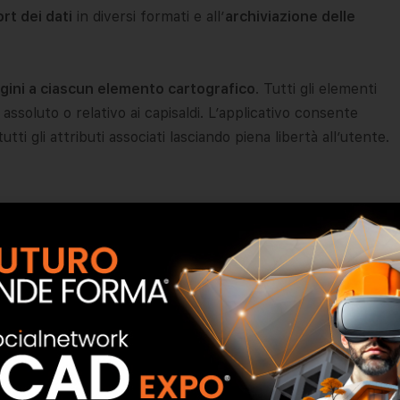
rt dei dati
in diversi formati e all’
archiviazione delle
ini a ciascun elemento cartografico
. Tutti gli elementi
 assoluto o relativo ai capisaldi. L’applicativo consente
utti gli attributi associati lasciando piena libertà all’utente.