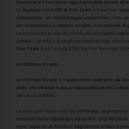
Conoscere il territorio oggi è possibile grazie all’
La
Business Unit GIS di One Team
è il partner idea
urbanistica
, nel
monitoraggio ambientale
, nella
co
per la mobilità e il catasto strade
, nelle
attività di
La consulenza e i servizi riferiti alla cartografia digi
pubblici, società o di studi professionali che decidon
One Team
è parte della ESRI Partner Network (EPN
ArcUtilities Strade
ArcUtilities Strade
è l’
applicativo realizzato da O
delle reti stradali e alla predisposizione del Catas
dei Lavori Pubblici.
Le principali funzionalità del
software
riguardano la 
manutenzione topologica del grafo
, degli
attributi
layer separati di Attributi segmentati lineari e pun