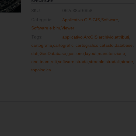
SPECIFICHE
SKU:
067c38bf69b8
Categorie:
Applicativo GIS
,
GIS
,
Software
,
Software e bim
,
Viewer
Tags:
applicativo
,
ArcGIS
,
archivio
,
attributi
,
cartografia
,
cartografici
,
cartografico
,
catasto
,
database
,
dati
,
GeoDatabase
,
gestione
,
layout
,
manutenzione
,
one team
,
reti
,
software
,
strada
,
stradale
,
stradali
,
strade
,
topologica