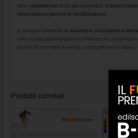
della
segnaletica
oltre alla possibilità di
import/expo
informazioni gestite in GeoDatabase
.
Il sistema consente di
associare documenti e immag
sono localizzabili mediante il riferimento progressivo
inoltre di ricercare le entità cartografiche in base a t
Prodotti correlati