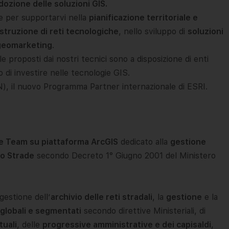
adozione delle soluzioni GIS.
le per supportarvi nella
pianificazione territoriale e
struzione di reti tecnologiche
, nello sviluppo di
soluzioni
 geomarketing
.
tale proposti dai nostri tecnici sono a disposizione di enti
o di investire nelle tecnologie GIS.
), il nuovo Programma Partner internazionale di ESRI.
ne Team su piattaforma ArcGIS
dedicato alla
gestione
to Strade
secondo Decreto 1° Giugno 2001 del Ministero
gestione dell’
archivio delle reti stradali
, la
gestione
e la
 globali e segmentati
secondo direttive Ministeriali, di
tuali
, delle
progressive amministrative e dei capisaldi
,