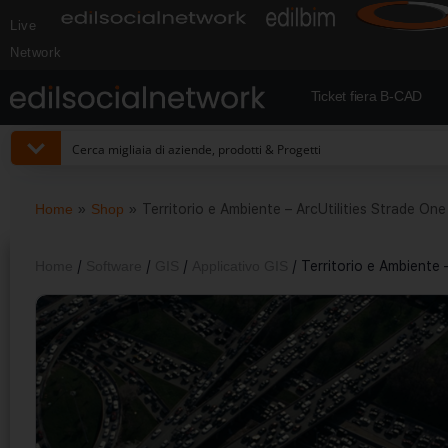
Live
Network
Ticket fiera B-CAD
Home
»
Shop
»
Territorio e Ambiente – ArcUtilities Strade On
Home
/
Software
/
GIS
/
Applicativo GIS
/ Territorio e Ambiente 