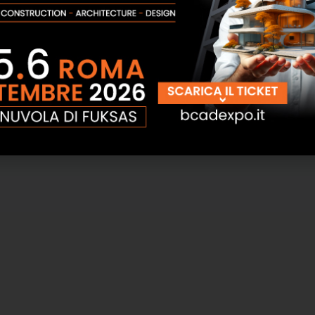
FaTA-E
ProTRACK – Analist Group
SCOPRI
SCOPRI