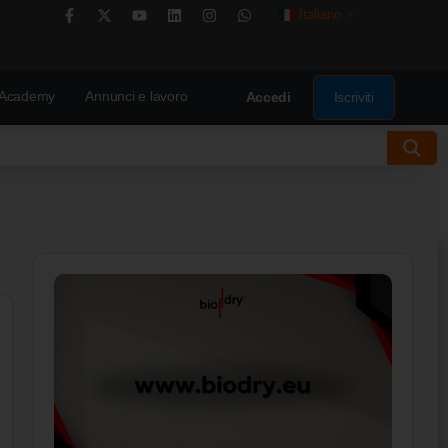
Italiano
▼
Academy
Annunci e lavoro
Iscriviti
Accedi