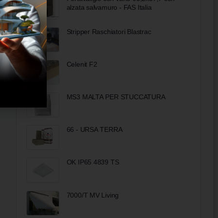
alzata salvamuro - FAS Italia
Stripper Raschiatori Blastrac
Celenit F2
MS3 MALTA PER STUCCATURA
66 - URSA TERRA
OK IP65 4839 TS
7000/T MV Living