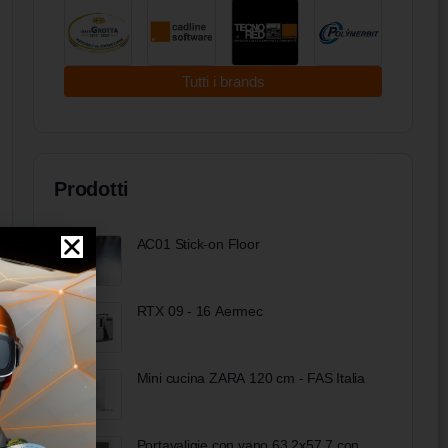
Tutti i brands
Prodotti
AC01 Stick-on Floor
RTX 09 - 16 Aermec
Mini cucina ZARA 120 cm - FAS Italia
Portavaligie con vano 63,2x57,7 con