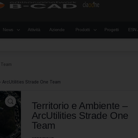
News
Attività
Aziende
Prodotti
Progetti
ESN 
e Team
– ArcUtilities Strade One Team
Territorio e Ambiente –
ArcUtilities Strade One
Team