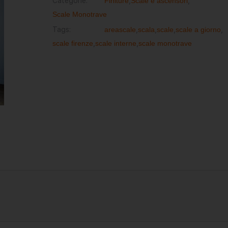
Categorie:
Finiture
,
Scale e ascensori
,
Scale Monotrave
Tags:
areascale
,
scala
,
scale
,
scale a giorno
,
scale firenze
,
scale interne
,
scale monotrave