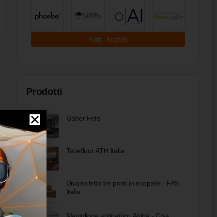
Tutti i brands
Prodotti
Gaber Felis
Tenefloor ATH Italia
Divano letto tre posti in ecopelle - FAS
Italia
Maniglione antipanico Alpha - Cisa