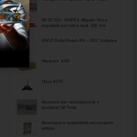
89 05 250 - KNIPEX Alligator Pinza
regolabile per tubi e dadi, 250 mm
GNSS Emlid Reach RX – GEC Software
Hardrock 1000
Disco 8370
Accessori per monospazzole e
lucidatrici SK Tools
Benessere e sostenibilità nel recupero
edilizio