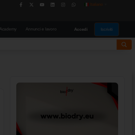
Italiano
▼
Academy
Annunci e lavoro
Iscriviti
Accedi