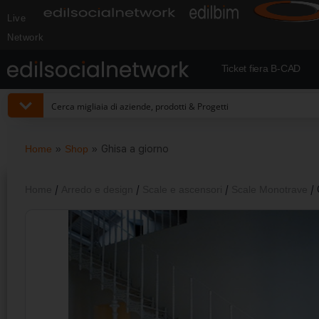
Live
Network
Ticket fiera B-CAD
Home
»
Shop
»
Ghisa a giorno
Home
/
Arredo e design
/
Scale e ascensori
/
Scale Monotrave
/ 