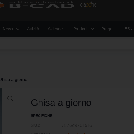
News
Attività
Aziende
Prodotti
Progetti
ESN 
Ghisa a giorno
Ghisa a giorno
SPECIFICHE
SKU:
7576c9701516