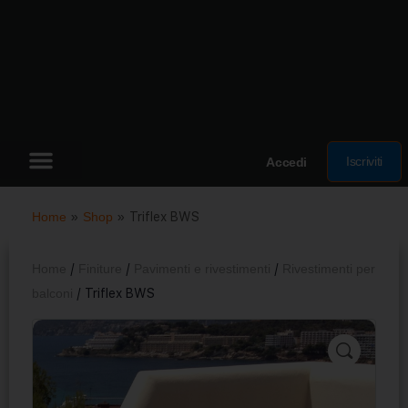
Iscriviti
Accedi
Home
»
Shop
»
Triflex BWS
Home
/
Finiture
/
Pavimenti e rivestimenti
/
Rivestimenti per
balconi
/ Triflex BWS