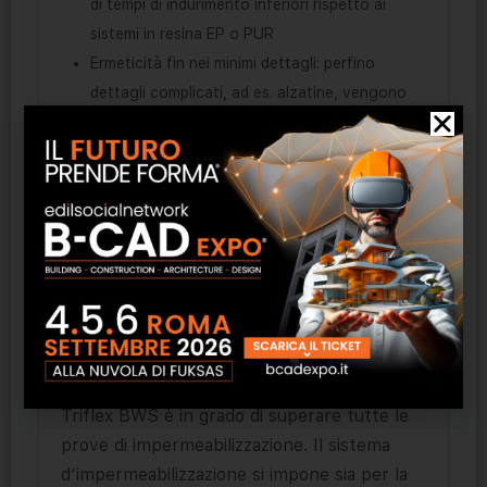
di tempi di indurimento inferiori rispetto ai
sistemi in resina EP o PUR
Ermeticità fin nei minimi dettagli: perfino
dettagli complicati, ad es. alzatine, vengono
isolati in modo omogeneo e senza problemi
grazie alla tecnica di lavorazione liquida
Estrema flessibilità e crack-bridging dinamico,
grazie all’armatura in tessuto non tessuto su
tutta la superficie
Informazioni tecniche
In caso di rivestimenti esterni come legno,
piastrelle o pannelli, il sistema di alta qualità
Triflex BWS è in grado di superare tutte le
prove di impermeabilizzazione. Il sistema
d’impermeabilizzazione si impone sia per la