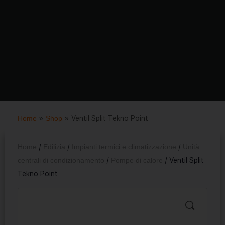
Home
»
Shop
»
Ventil Split Tekno Point
Home
/
Edilizia
/
Impianti termici e climatizzazione
/
Unità
centrali di condizionamento
/
Pompe di calore
/ Ventil Split
Tekno Point