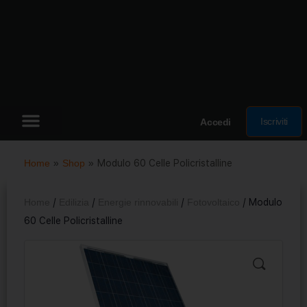
Iscriviti
Accedi
Home
»
Shop
»
Modulo 60 Celle Policristalline
Home
/
Edilizia
/
Energie rinnovabili
/
Fotovoltaico
/ Modulo
60 Celle Policristalline