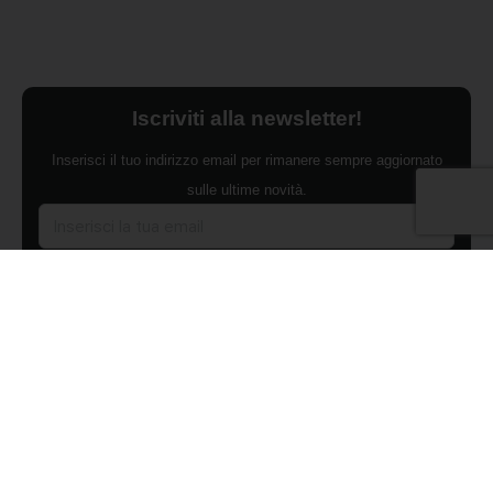
Iscriviti alla newsletter!
Inserisci il tuo indirizzo email per rimanere sempre aggiornato
sulle ultime novità.
Dichiaro di aver preso visione dell'Informativa Privacy e
ACCONSENTO al trattamento dei miei dati personali per finalità di
marketing da parte di Edilsocialnetwork
(Per visionare la Privacy Policy
clicca qui).
Iscriviti