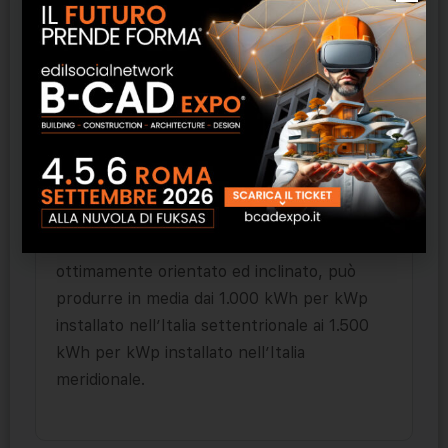
solare (impianto ad inseguimento). Ogni kWp
installato richiede uno spazio netto di circa 8
10 mq per moduli a silicio cristallino
complanari alle coperture degli edifici;
occorre invece uno spazio maggiore per
moduli disposti in più file su superfici piane
per ridurre gli ombreggiamenti.
In Italia l’esposizione ottimale per moduli
fissi è verso sud con una inclinazione di circa
30-35 gradi: un impianto fotovoltaico,
ottimamente orientato ed inclinato, può
produrre in media dai 1.000 kWh per kWp
installato nell’Italia settentrionale ai 1.500
kWh per kWp installato nell’Italia
meridionale.