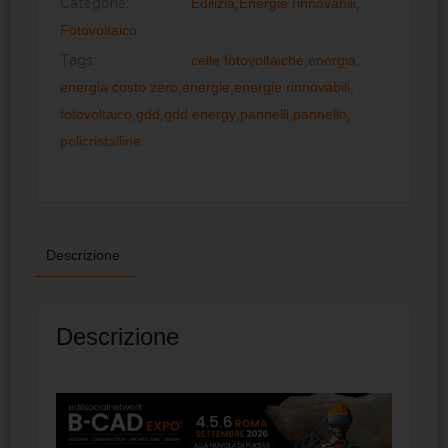
Categorie:
Edilizia
,
Energie rinnovabili
,
Fotovoltaico
Tags:
celle fotovoltaiche
,
energia
,
energia costo zero
,
energie
,
energie rinnovabili
,
fotovoltaico
,
gdd
,
gdd energy
,
pannelli
,
pannello
,
policristalline
Descrizione
Descrizione