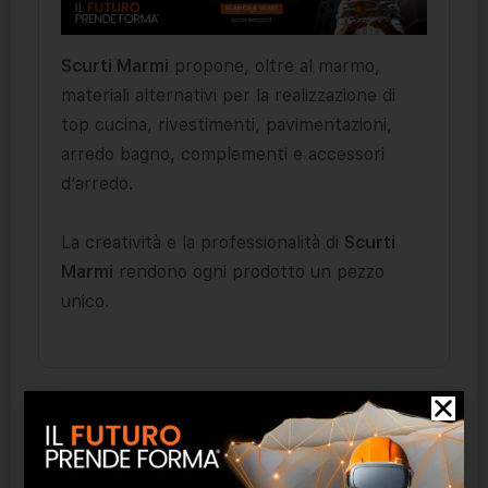
Scurti Marmi
propone, oltre al marmo,
materiali alternativi per la realizzazione di
top cucina, rivestimenti, pavimentazioni,
arredo bagno, complementi e accessori
d’arredo.
La creatività e la professionalità di
Scurti
Marmi
rendono ogni prodotto un pezzo
unico.
Prodotti correlati