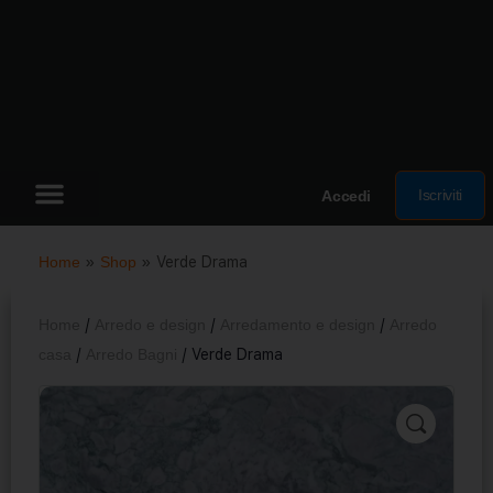
Iscriviti
Accedi
Home
»
Shop
»
Verde Drama
Home
/
Arredo e design
/
Arredamento e design
/
Arredo
casa
/
Arredo Bagni
/ Verde Drama