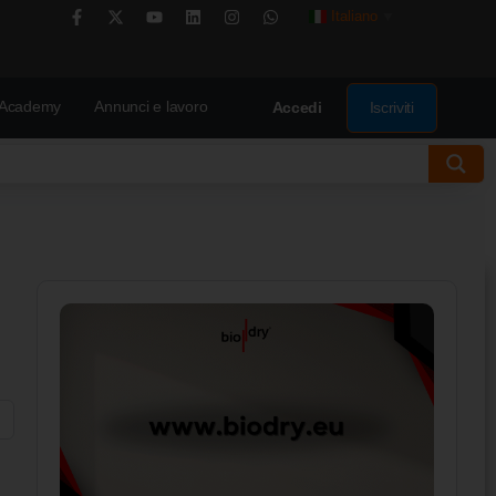
Italiano
▼
Academy
Annunci e lavoro
Iscriviti
Accedi