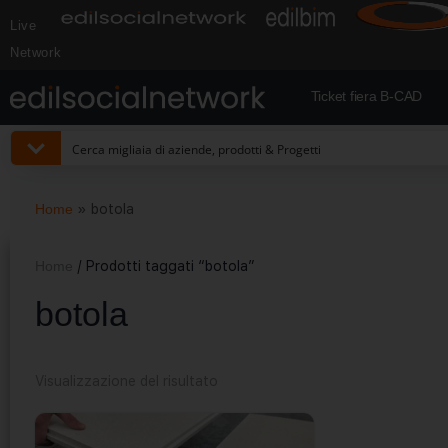
Live
Network
Ticket fiera B-CAD
Home
»
botola
Home
/ Prodotti taggati “botola”
botola
Visualizzazione del risultato