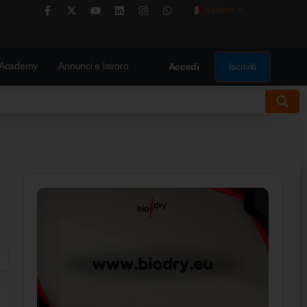
Italiano
▼
Academy
Annunci e lavoro
Iscriviti
Accedi