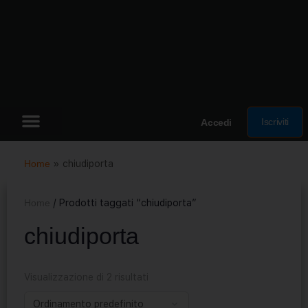
Iscriviti
Accedi
Home
»
chiudiporta
Home
/ Prodotti taggati “chiudiporta”
chiudiporta
Visualizzazione di 2 risultati