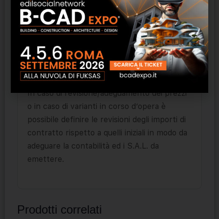
del
libretto delle aliquote
avviene con
l’acquisizione automatica delle misurazioni dal
computo metrico estimativo di progetto.
Per le voci a corpo (in qualsiasi fase della
contabilità) ottieni in automatico il raffronto
rispetto all’importo di contratto e alle
incidenze delle singole sottopartite.
In caso di revisione/adeguamento dei prezzi
o in caso di varianti in corso d’opera è
possibile definire le revisioni degli importi di
contratto rispetto a quelli iniziali in modo da
adeguare la contabilità ed i S.A.L. da
emettere.
Prodotti correlati