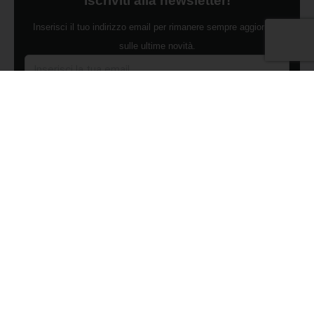
Iscriviti alla newsletter!
Inserisci il tuo indirizzo email per rimanere sempre aggiornato
sulle ultime novità.
Dichiaro di aver preso visione dell'Informativa Privacy e
ACCONSENTO al trattamento dei miei dati personali per finalità di
marketing da parte di Edilsocialnetwork
(Per visionare la Privacy Policy
clicca qui).
Iscriviti
Pubblicità
Chi siamo
Contattaci
Condizioni Generali
Condizioni pagine
Utilizzo del Social Network
Privacy Policy