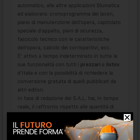
automatico, alle altre applicazioni Blumatica
ed elaborare: cronoprogramma dei lavori,
piano di manutenzione dell’opera, capitolato
speciale d’appalto, piani di sicurezza,
fascicolo tecnico con le caratteristiche
dell’opera, calcolo dei corrispettivi, ecc.
E’ attivo a tempo indeterminato in tutte le
sue funzionalità con tutti i
prezzari
e
listini
d’Italia e con la possibilità di richiedere la
conversione gratuita di quelli pubblicati da
altri editori.
In fase di redazione dei S.A.L. hai, in tempo
reale, il raffronto rispetto alle quantità di
progetto sia per le voci a misura che per
quelle a corpo.
L’elaborazione del
libretto delle misure
e