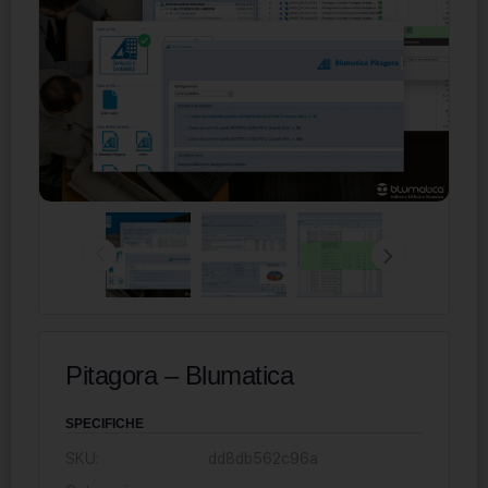
Pitagora – Blumatica
SPECIFICHE
SKU:
dd8db562c96a