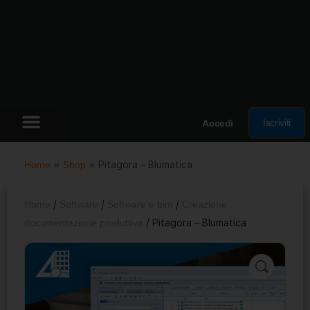
Iscriviti
Accedi
Home
»
Shop
»
Pitagora – Blumatica
Home
/
Software
/
Software e bim
/
Creazione
documentazione produttiva
/ Pitagora – Blumatica