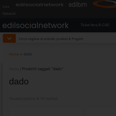
Live
Network
Ticket fiera B-CAD
Home
»
dado
Home
/ Prodotti taggati “dado”
dado
Visualizzazione di 19 risultati