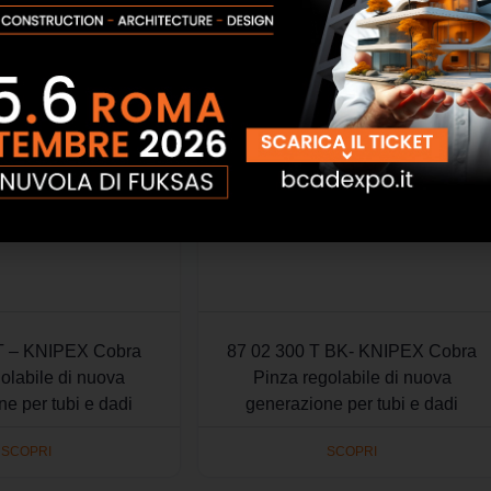
SCOPRI
SCOPRI
T – KNIPEX Cobra
87 02 300 T BK- KNIPEX Cobra
olabile di nuova
Pinza regolabile di nuova
e per tubi e dadi
generazione per tubi e dadi
SCOPRI
SCOPRI