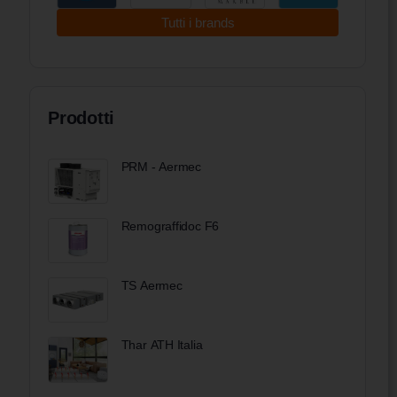
Tutti i brands
Prodotti
PRM - Aermec
Remograffidoc F6
TS Aermec
Thar ATH Italia