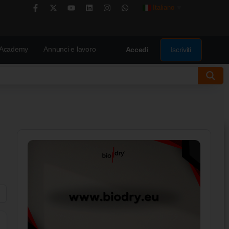
Italiano
▼
Academy
Annunci e lavoro
Iscriviti
Accedi