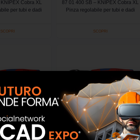
– KNIPEX Cobra XL
87 01 400 SB – KNIPEX Cobra XL
bile per tubi e dadi
Pinza regolabile per tubi e dadi
SCOPRI
SCOPRI
SB – KNIPEX Cobra
87 02 250 T – KNIPEX Cobra
olabile di nuova
Pinza regolabile di nuova
e per tubi e dadi
generazione per tubi e dadi