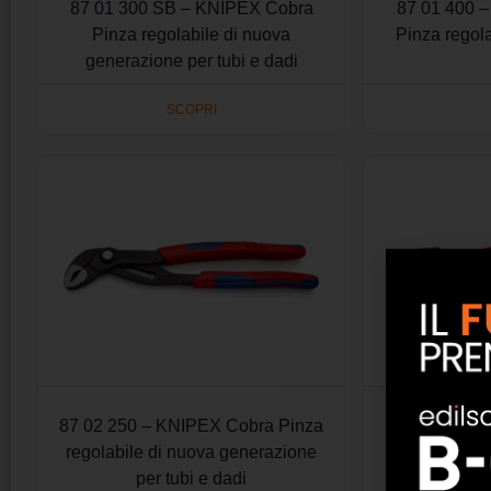
87 01 300 SB – KNIPEX Cobra
87 01 400 
Pinza regolabile di nuova
Pinza regola
generazione per tubi e dadi
SCOPRI
87 02 250 – KNIPEX Cobra Pinza
87 02 250 
regolabile di nuova generazione
Pinza reg
per tubi e dadi
generazion