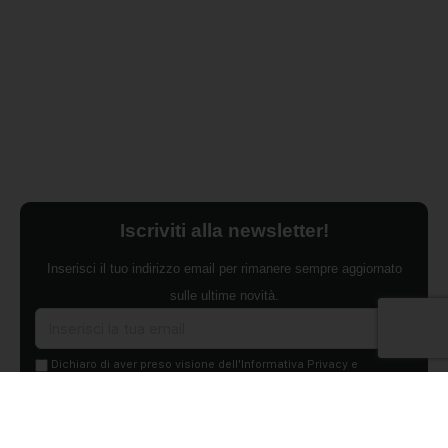
Iscriviti alla newsletter!
Inserisci il tuo indirizzo email per rimanere sempre aggiornato
sulle ultime novità.
Dichiaro di aver preso visione dell'Informativa Privacy e
ACCONSENTO al trattamento dei miei dati personali per finalità di
marketing da parte di Edilsocialnetwork
(Per visionare la Privacy Policy
clicca qui).