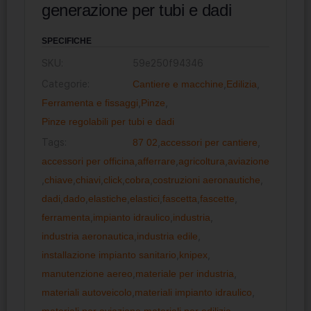
generazione per tubi e dadi
SPECIFICHE
SKU:
59e250f94346
Categorie:
Cantiere e macchine
,
Edilizia
,
Ferramenta e fissaggi
,
Pinze
,
Pinze regolabili per tubi e dadi
Tags:
87 02
,
accessori per cantiere
,
accessori per officina
,
afferrare
,
agricoltura
,
aviazione
,
chiave
,
chiavi
,
click
,
cobra
,
costruzioni aeronautiche
,
dadi
,
dado
,
elastiche
,
elastici
,
fascetta
,
fascette
,
ferramenta
,
impianto idraulico
,
industria
,
industria aeronautica
,
industria edile
,
installazione impianto sanitario
,
knipex
,
manutenzione aereo
,
materiale per industria
,
materiali autoveicolo
,
materiali impianto idraulico
,
materiali per aviazione
,
materiali per edilizia
,