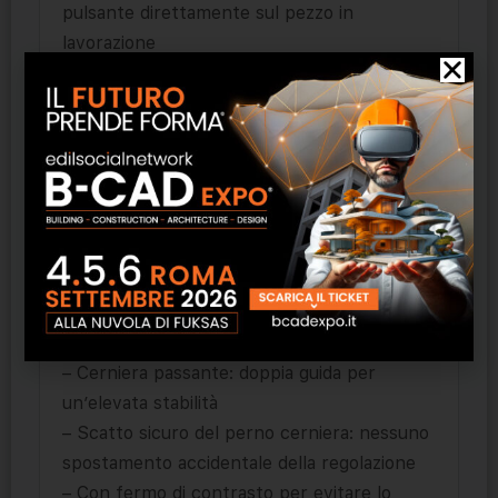
pulsante direttamente sul pezzo in
lavorazione
– Regolazione fine, permette di adattarsi ai
pezzi da stringere anche nelle forme più
diverse e di trovare la posizione dei manici
ottimale per la mano
– Autoserrante per tubi e dadi: nessuno
slittamento sul pezzo da stringere e minimo
sforzo di lavoro
– Superfici delle ganasce con denti trattati
con speciale tempera, durezza dei denti ca.
61 HRC: presa sicura per un’elevata stabilità
– Cerniera passante: doppia guida per
un’elevata stabilità
– Scatto sicuro del perno cerniera: nessuno
spostamento accidentale della regolazione
– Con fermo di contrasto per evitare lo