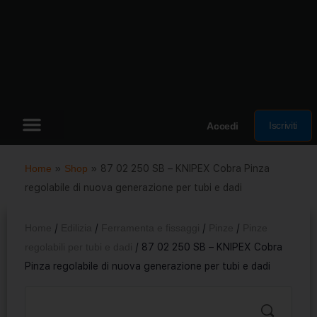
Iscriviti
Accedi
Home
»
Shop
»
87 02 250 SB – KNIPEX Cobra Pinza
regolabile di nuova generazione per tubi e dadi
Home
/
Edilizia
/
Ferramenta e fissaggi
/
Pinze
/
Pinze
regolabili per tubi e dadi
/ 87 02 250 SB – KNIPEX Cobra
Pinza regolabile di nuova generazione per tubi e dadi