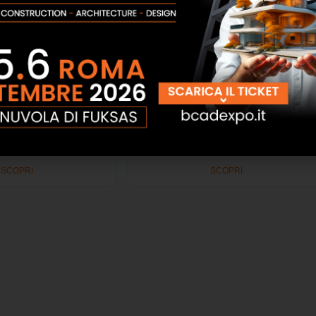
ass 400V – massetti
Macchina per massetti mac 90
 Edil Sistem
evolution 400V Tecno Edil Sistem
SCOPRI
SCOPRI