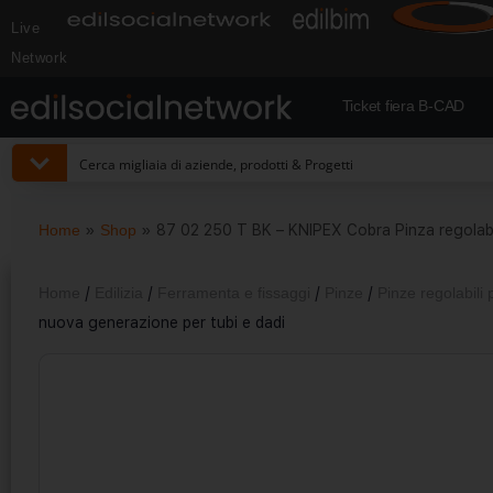
Live
Network
Ticket fiera B-CAD
Home
»
Shop
»
87 02 250 T BK – KNIPEX Cobra Pinza regolabil
Home
/
Edilizia
/
Ferramenta e fissaggi
/
Pinze
/
Pinze regolabili 
nuova generazione per tubi e dadi