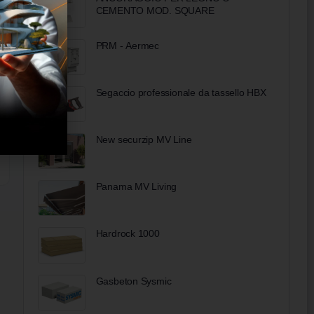
CEMENTO MOD. SQUARE
PRM - Aermec
Segaccio professionale da tassello HBX
New securzip MV Line
Panama MV Living
Hardrock 1000
Gasbeton Sysmic