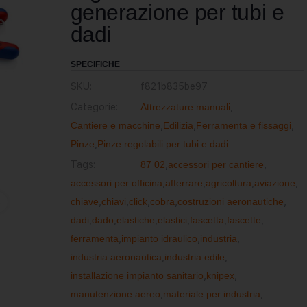
generazione per tubi e
dadi
SPECIFICHE
SKU:
f821b835be97
Categorie:
Attrezzature manuali
,
Cantiere e macchine
,
Edilizia
,
Ferramenta e fissaggi
,
Pinze
,
Pinze regolabili per tubi e dadi
Tags:
87 02
,
accessori per cantiere
,
accessori per officina
,
afferrare
,
agricoltura
,
aviazione
,
chiave
,
chiavi
,
click
,
cobra
,
costruzioni aeronautiche
,
dadi
,
dado
,
elastiche
,
elastici
,
fascetta
,
fascette
,
ferramenta
,
impianto idraulico
,
industria
,
industria aeronautica
,
industria edile
,
installazione impianto sanitario
,
knipex
,
manutenzione aereo
,
materiale per industria
,