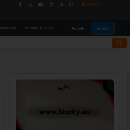
Italiano
▼
Academy
Annunci e lavoro
Iscriviti
Accedi