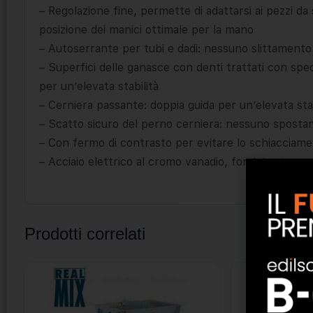
– Regolazione fine, permette di adattarsi ai pezzi da
posizione dei manici ottimale per la mano
– Autoserrante per tubi e dadi: nessuno slittamento
– Superfici delle ganasce con denti trattati con spe
per un’elevata stabilità
– Cerniera passante: doppia guida per un’elevata stab
– Scatto sicuro del perno cerniera: nessuno spostam
– Con fermo di contrasto per evitare lo schiacciame
– Acciaio elettrico al cromo vanadio, forgiato, temper
Prodotti correlati