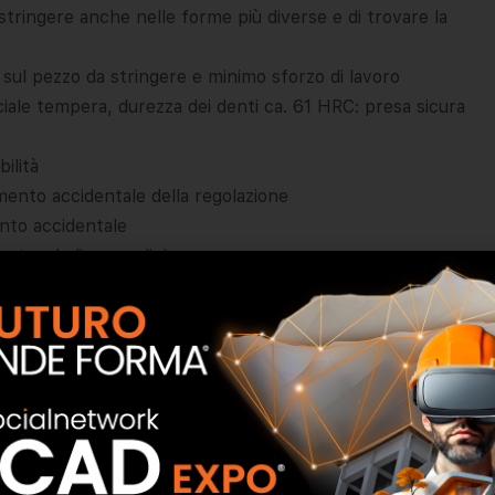
 stringere anche nelle forme più diverse e di trovare la
 sul pezzo da stringere e minimo sforzo di lavoro
ciale tempera, durezza dei denti ca. 61 HRC: presa sicura
ilità
ento accidentale della regolazione
nto accidentale
ato ad olio a gradini