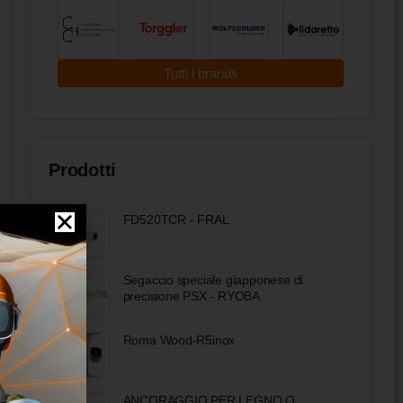
Tutti i brands
Prodotti
FD520TCR - FRAL
Segaccio speciale giapponese di
precisione PSX - RYOBA
Roma Wood-R5inox
ANCORAGGIO PER LEGNO O