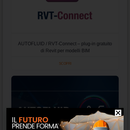
AUTOFLUID / RVT-Connect – plug-in gratuito
di Revit per modelli BIM
SCOPRI