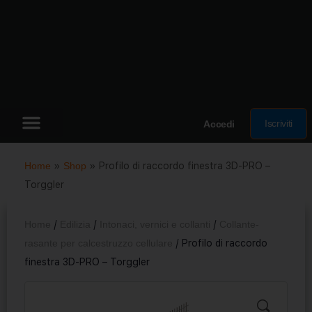
Iscriviti
Accedi
Home
»
Shop
»
Profilo di raccordo finestra 3D-PRO –
Torggler
Home
/
Edilizia
/
Intonaci, vernici e collanti
/
Collante-
rasante per calcestruzzo cellulare
/ Profilo di raccordo
finestra 3D-PRO – Torggler