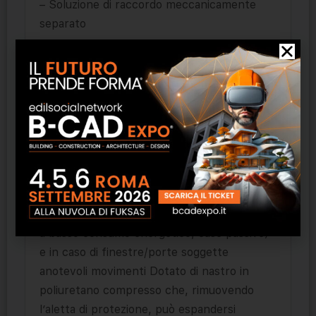
– Soluzione di raccordo meccanicamente
separato
Campi di impiego:
Profilo a tenuta di pioggia battente per
raccordo di intonaco a finestre, porte e
simili elementi costruttivi (con
compensatore di dilatazione 3D e labbro di
protezione). Classe 3. Idoneo per particolari
esigenze di tenuta a pioggia battente con
spessori di isolamento ≤300 mm (ad es. case
a basso consumo energetico, case passive)
e in caso di finestre/porte soggette
anotevoli movimenti Dotato di nastro in
poliuretano compresso che, rimuovendo
l’aletta di protezione, può espandersi