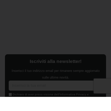
Iscriviti alla newsletter!
Inserisci il tuo indirizzo email per rimanere sempre aggiornato
sulle ultime novità.
Dichiaro di aver preso visione dell'Informativa Privacy e
ACCONSENTO al trattamento dei miei dati personali per finalità di
marketing da parte di Edilsocialnetwork
(Per visionare la Privacy Policy