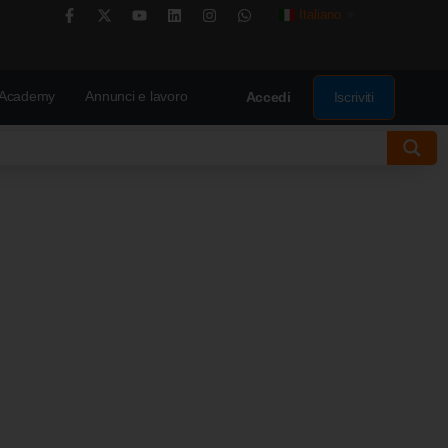
Italiano
▼
Academy
Annunci e lavoro
Iscriviti
Accedi