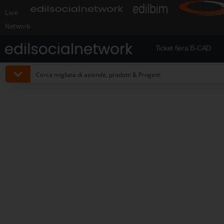
Live
Network
Ticket fiera B-CAD