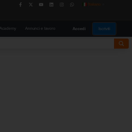
Italiano
▼
Academy
Annunci e lavoro
Iscriviti
Accedi