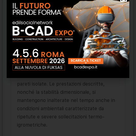
facciate rivestite contribuendo al benessere
indoor; il pannello, inoltre, grazie alla sua
elevata permeabilità al vapore, contribuisce
alla traspirabilità del sistema-parete. Infine,
essendo la lana di roccia un materiale
incombustibile in caso di esposizione diretta
alla fiamma, è ottima nei sistemi di
protezione al fuoco, prevenendo la
propagazione di fiamme e fumi e
incrementando la tenuta e la sicurezza delle
pareti isolate. Le prestazioni descritte,
nonché la stabilità dimensionale, si
mantengono inalterate nel tempo anche in
condizioni ambientali caratterizzate da
ripetute e severe sollecitazioni termo-
igrometriche.