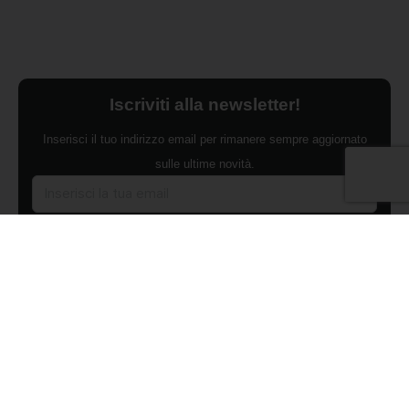
Iscriviti alla newsletter!
Inserisci il tuo indirizzo email per rimanere sempre aggiornato
sulle ultime novità.
Dichiaro di aver preso visione dell'Informativa Privacy e
ACCONSENTO al trattamento dei miei dati personali per finalità di
marketing da parte di Edilsocialnetwork
(Per visionare la Privacy Policy
clicca qui).
Iscriviti