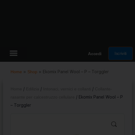
Iscriviti
Accedi
Home
»
Shop
»
Ekomix Panel Wool – P – Torggler
Home
/
Edilizia
/
Intonaci, vernici e collanti
/
Collante-
rasante per calcestruzzo cellulare
/ Ekomix Panel Wool – P
– Torggler