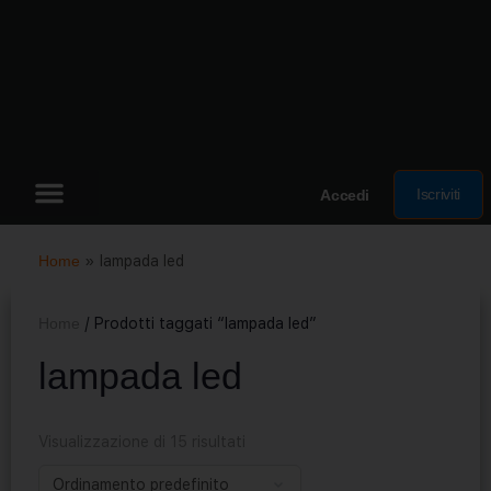
Iscriviti
Accedi
Home
»
lampada led
Home
/ Prodotti taggati “lampada led”
lampada led
Visualizzazione di 15 risultati