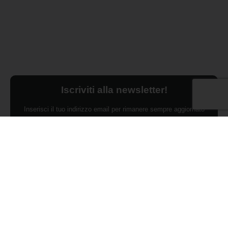
Iscriviti alla newsletter!
Inserisci il tuo indirizzo email per rimanere sempre aggiornato
sulle ultime novità.
Dichiaro di aver preso visione dell'Informativa Privacy e
ACCONSENTO al trattamento dei miei dati personali per finalità di
marketing da parte di Edilsocialnetwork
(Per visionare la Privacy Policy
clicca qui).
Iscriviti