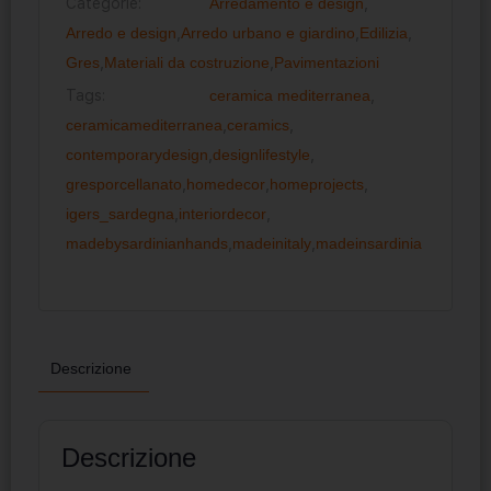
Categorie:
Arredamento e design
,
Arredo e design
,
Arredo urbano e giardino
,
Edilizia
,
Gres
,
Materiali da costruzione
,
Pavimentazioni
Tags:
ceramica mediterranea
,
ceramicamediterranea
,
ceramics
,
contemporarydesign
,
designlifestyle
,
gresporcellanato
,
homedecor
,
homeprojects
,
igers_sardegna
,
interiordecor
,
madebysardinianhands
,
madeinitaly
,
madeinsardinia
Descrizione
Descrizione