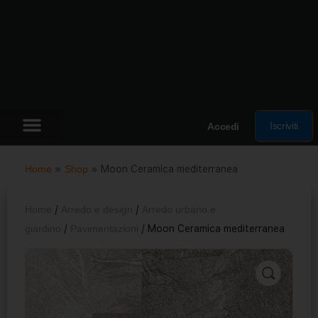
Iscriviti
Accedi
Home
»
Shop
»
Moon Ceramica mediterranea
Home
/
Arredo e design
/
Arredo urbano e
giardino
/
Pavimentazioni
/ Moon Ceramica mediterranea