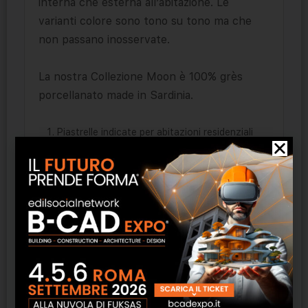
interna che esterna all’abitazione. Le
varianti colore sono tono su tono ma che
non passano inosservate.
La nostra Collezione Moon è 100% grès
porcellanato made in Sardinia.
Piastrelle indicate per abitazioni residenziali
Luoghi pubblici e commerciali a traffico
leggero
Piastrelle indicate per rivestimento
interno/esterno
Resistenza al gelo
Piastrelle con variazione random di tono e
disegno