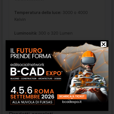
Temperatura della luce:
3000 o 4000
Kelvin
Luminosità:
300 o 320 Lumen
Ottica:
Puntata
Indice di resa cromatica (CRI):
90
Potenza:
2,5 W
Uso:
indoor