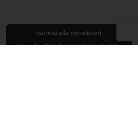
Iscriviti alla newsletter!
Inserisci il tuo indirizzo email per rimanere sempre aggiornato
sulle ultime novità.
Dichiaro di aver preso visione dell'Informativa Privacy e
ACCONSENTO al trattamento dei miei dati personali per finalità di
marketing da parte di Edilsocialnetwork
(Per visionare la Privacy Policy
clicca qui).
Iscriviti