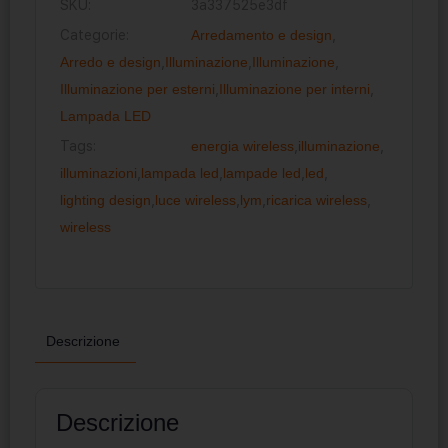
SKU:
3a337525e3df
Categorie:
Arredamento e design
,
Arredo e design
,
Illuminazione
,
Illuminazione
,
Illuminazione per esterni
,
Illuminazione per interni
,
Lampada LED
Tags:
energia wireless
,
illuminazione
,
illuminazioni
,
lampada led
,
lampade led
,
led
,
lighting design
,
luce wireless
,
lym
,
ricarica wireless
,
wireless
Descrizione
Descrizione