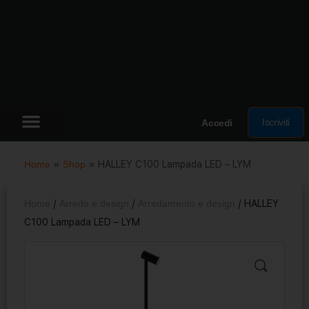
Iscriviti
Accedi
Home
»
Shop
»
HALLEY C100 Lampada LED – LYM
Home
/
Arredo e design
/
Arredamento e design
/ HALLEY
C100 Lampada LED – LYM