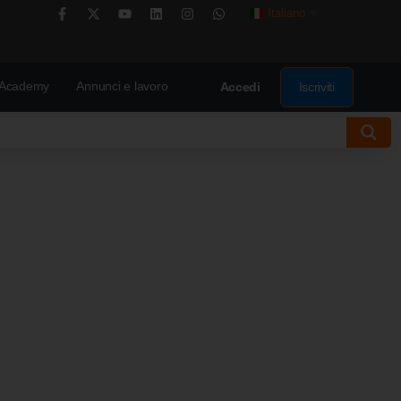
Italiano
▼
Academy
Annunci e lavoro
Iscriviti
Accedi