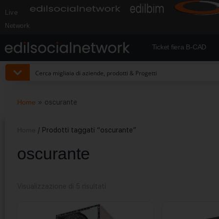
Live
Network
Ticket fiera B-CAD
Home
»
oscurante
Home
/ Prodotti taggati “oscurante”
oscurante
Visualizzazione di 5 risultati