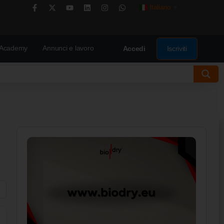
Italiano
▼
Academy
Annunci e lavoro
Iscriviti
Accedi