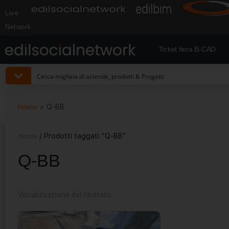
Live
Network
Ticket fiera B-CAD
Home
»
Q-BB
Home
/ Prodotti taggati “Q-BB”
Q-BB
Visualizzazione del risultato