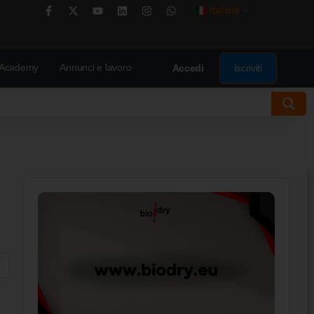
Italiano
▼
Academy
Annunci e lavoro
Iscriviti
Accedi