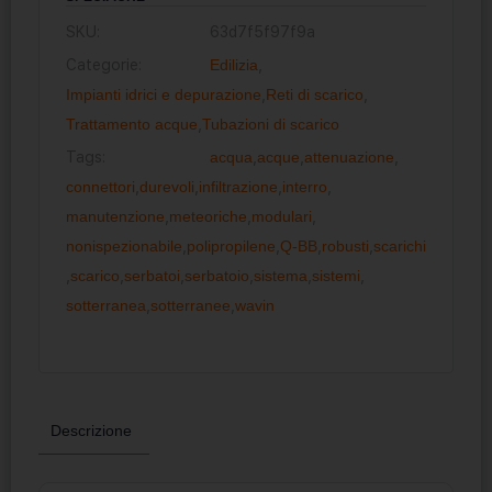
SKU:
63d7f5f97f9a
Categorie:
Edilizia
,
Impianti idrici e depurazione
,
Reti di scarico
,
Trattamento acque
,
Tubazioni di scarico
Tags:
acqua
,
acque
,
attenuazione
,
connettori
,
durevoli
,
infiltrazione
,
interro
,
manutenzione
,
meteoriche
,
modulari
,
nonispezionabile
,
polipropilene
,
Q-BB
,
robusti
,
scarichi
,
scarico
,
serbatoi
,
serbatoio
,
sistema
,
sistemi
,
sotterranea
,
sotterranee
,
wavin
Descrizione