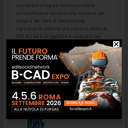
connettori integrati favorisce inoltre
un’installazione sicura e una riduzione dei
tempi e dei costi di realizzazione.
Ogni singola unità ha una capacità netta di
413 litri ed è progettata e realizzata per
resistere ad altezze elevate di acqua
sotterranea e a condizioni di traffico
intenso, per un periodo di 50 anni senza
bisogno di manutenzione.
Prodotti correlati