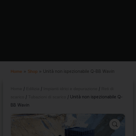
Home
»
Shop
»
Unità non ispezionabile Q-BB Wavin
Home
/
Edilizia
/
Impianti idrici e depurazione
/
Reti di
scarico
/
Tubazioni di scarico
/ Unità non ispezionabile Q-
BB Wavin