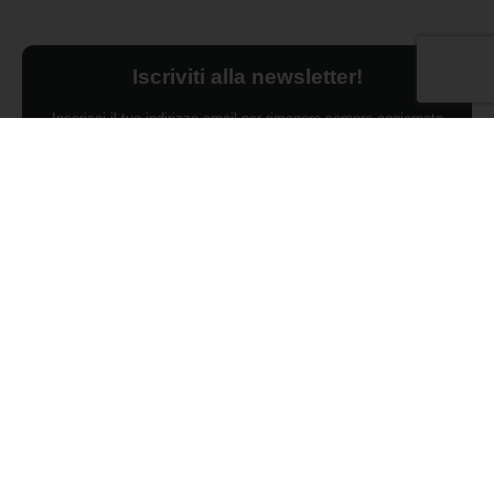
Iscriviti alla newsletter!
Inserisci il tuo indirizzo email per rimanere sempre aggiornato
sulle ultime novità.
Dichiaro di aver preso visione dell'Informativa Privacy e
ACCONSENTO al trattamento dei miei dati personali per finalità di
marketing da parte di Edilsocialnetwork
(Per visionare la Privacy Policy
clicca qui).
Iscriviti
Pubblicità
Chi siamo
Contattaci