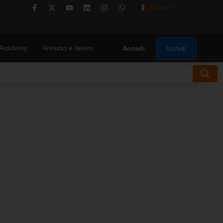
Italiano
▼
Academy
Annunci e lavoro
Iscriviti
Accedi