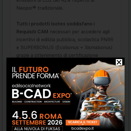
emissioni di CO2 del 42% rispetto al
Neopor® tradizionale.
Tutti i prodotti Isotex soddisfano i
Requisiti CAM
necessari per accedere agli
incentivi di edilizia pubblica, scolastica PNRR
e SUPERBONUS (Ecobonus + Sismabonus)
grazie a ottenimento di certificazione
Bioedilizia ANA/ICEA, Dichiarazione
Ambientale di Prodotto di Tipo III
(EPD/FDES) e Certificazione ReMade in Italy
per inserti isolanti
Isotex Total Green
(100% riciclato) e Isotex Green (15%
riciclato)
, costituiti da Neopor® BMBcert di
BASF.
È importante precisare che
l’involucro