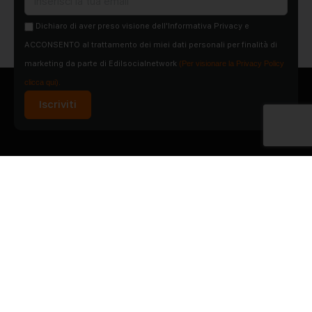
Dichiaro di aver preso visione dell'Informativa Privacy e
ACCONSENTO al trattamento dei miei dati personali per finalità di
marketing da parte di Edilsocialnetwork
(Per visionare la Privacy Policy
clicca qui).
Iscriviti
Pubblicità
Chi siamo
Contattaci
Condizioni Generali
Condizioni pagine
Utilizzo del Social Network
Privacy Policy
Cookie Policy
© 2015-2026 - Social Net Srl P.IVA