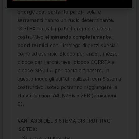
esterno incide per l’80% sul risparmio
energetico
, pertanto pareti, solai e
serramenti hanno un ruolo determinante.
ISOTEX ha sviluppato il proprio sistema
costruttivo
eliminando completamente i
ponti termici
con l’impiego di pezzi speciali
come ad esempio Blocco per angoli, mezzo
blocco per l’architrave, blocco CORREA e
blocco SPALLA per porte e finestre. In
questo modo gli edifici realizzati con Sistema
costruttivo Isotex potranno raggiungere le
classificazioni A4, NZEB e ZEB (emissioni
0)
.
VANTAGGI DEL SISTEMA CISTRUTTIVO
ISOTEX:
– Sicurezza antisismica